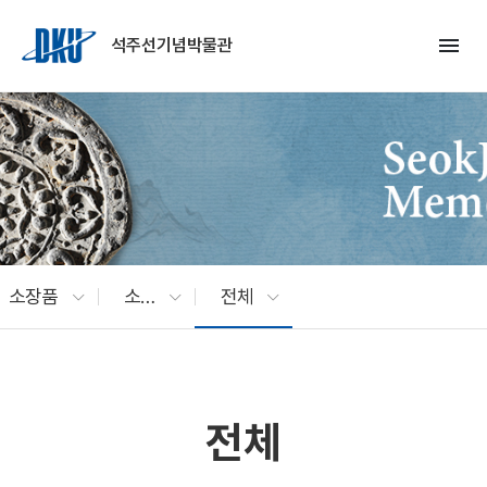
Skip to Main Content
menu
석주선기념박물관
소장품
소장품 검색
전체
전체