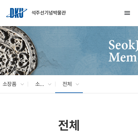
Skip to Main Content
menu
석주선기념박물관
소장품
소장품 검색
전체
전체