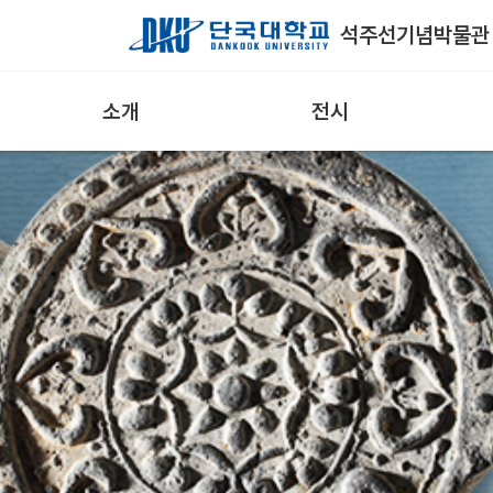
Skip to Main Content
석주선기념박물관
소개
전시