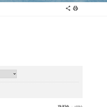
share
print
가나다순
시대순