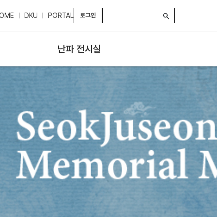
OME
DKU
PORTAL
로그인
search
난파 전시실