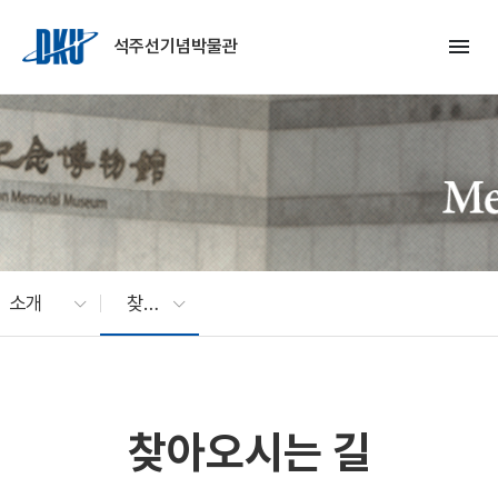
Skip to Main Content
menu
석주선기념박물관
소개
찾아오시는 길
찾아오시는 길