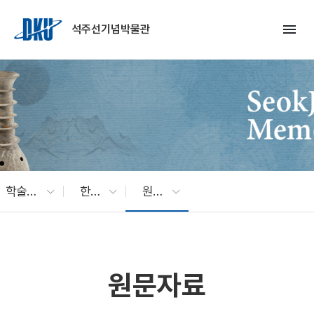
Skip to Main Content
menu
석주선기념박물관
학술연구
한국복식
원문자료
원문자료