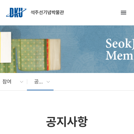
Skip to Main Content
menu
석주선기념박물관
참여
공지사항
공지사항