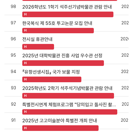
98
2026.
2026학년도 1학기 석주선기념박물관 관람 안내
H
97
2026.
한국복식 제 55호 투고논문 모집 안내
H
96
2026.
전시실 휴관안내
H
95
2025.
2025년 대학박물관 진흥 사업 우수관 선정
H
94
2025.
『유항선생시집』 국가 보물 지정
H
93
2025.
2025학년도 2학기 석주석기념박물관 관람 안내
H
92
2025.
특별전시연계 체험프로그램 "당의입고 돌사진 촬영하기" 참여 안내
H
91
2025.
2025년 고고미술분야 특별전 개최 안내
H