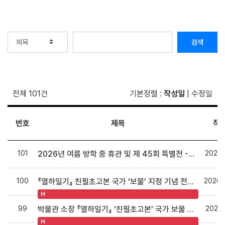
검색
전체 101건
기본정렬
:
작성일
|
수정일
번호
제목
작
101
2026.
2026년 여름 방학 중 휴관 및 제 45회 특별전 -석주선을 잇는 우리에게- 변경사항 안내
100
2026.
『열하일기』 친필초고본 국가 ‘보물’ 지정 기념 전문가 초청 강연회 개최 안내
H
99
2026.
박물관 소장 『열하일기』 ‘친필초고본’ 국가 보물 지정
H