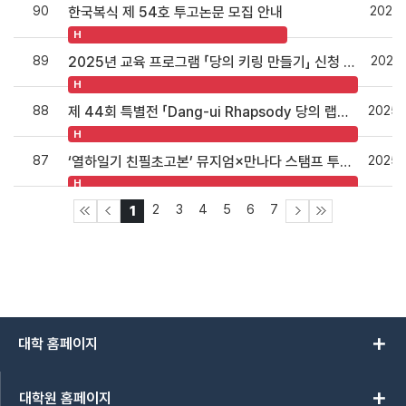
90
2025.
한국복식 제 54호 투고논문 모집 안내
H
89
2025.
2025년 교육 프로그램 「당의 키링 만들기」 신청 안내
H
88
2025.
제 44회 특별전 「Dang-ui Rhapsody 당의 랩소디」 전시 연장 안내
H
87
2025.
‘열하일기 친필초고본’ 뮤지엄×만나다 스탬프 투어 안내
H
2
3
4
5
6
7
1
add
대학 홈페이지
add
대학원 홈페이지