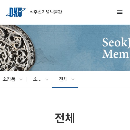
Skip to Main Content
menu
석주선기념박물관
소장품
소장품 검색
전체
전체