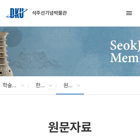
Skip to Main Content
menu
석주선기념박물관
학술연구
한국복식
원문자료
원문자료