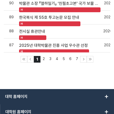
90
2026.
박물관 소장 『열하일기』 ‘친필초고본’ 국가 보물 지정
H
89
2026.
한국복식 제 55호 투고논문 모집 안내
H
88
2026.
전시실 휴관안내
H
87
2025.
2025년 대학박물관 진흥 사업 우수관 선정
H
2
3
4
5
6
7
1
add
대학 홈페이지
add
대학원 홈페이지