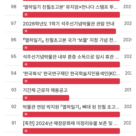
98
2025.
‘열하일기 친필초고본’ 뮤지엄×만나다 스탬프 투어 안내
H
97
2026.
2026학년도 1학기 석주선기념박물관 관람 안내
H
96
2026.
『열하일기』 친필초고본 국가 ‘보물’ 지정 기념 전문가 초청 강연회 개최 안내
H
95
2023.
석주선기념박물관 내부 훈증 소독으로 임시 휴관 안내
H
94
2021.
'한국복식' 한국연구재단 한국학술지인용색인(KCI) 등재학술지 선정
H
93
2018.
기간제 근로자 채용공고
H
92
2023.
박물관 연암 박지원 「열하일기」 뼈대 된 친필 초고본 「연행음청」 공개
H
91
2024.
[죽전] 2024년 매장문화재 미정리유물 보존 및 활용사업 보조원(비전문인력) 채용 공고(~4/10(수) 17:00까지)
H