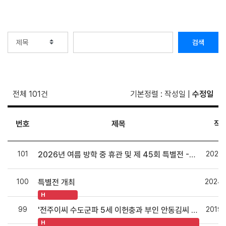
검색
전체 101건
기본정렬
:
작성일
|
수정일
번호
제목
작
101
2026.
2026년 여름 방학 중 휴관 및 제 45회 특별전 -석주선을 잇는 우리에게- 변경사항 안내
100
2024.
특별전 개최
H
99
2019.
'전주이씨 수도군파 5세 이헌충과 부인 안동김씨 묘' 도록 발간 안내
H