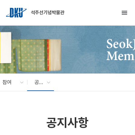
Skip to Main Content
menu
석주선기념박물관
참여
공지사항
공지사항