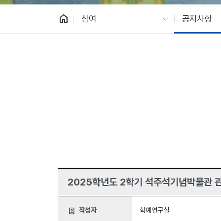
home
참여
공지사항
2025학년도 2학기 석주석기념박물관 
작성자
학예연구실
person_book