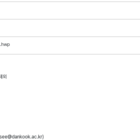
.hwp
 제외
e@dankook.ac.kr)