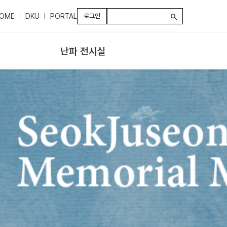
OME
DKU
PORTAL
로그인
search
난파 전시실