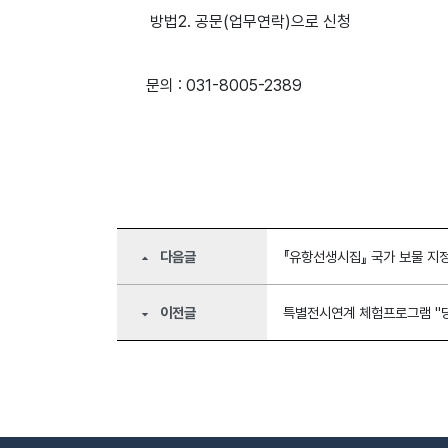
방법2. 공문(업무연락)으로 신청
문의 : 031-8005-2389
다음글
『유항선생시집』 국가 보물 지
arrow_drop_up
이전글
특별전시연계 체험프로그램 "당
arrow_drop_down