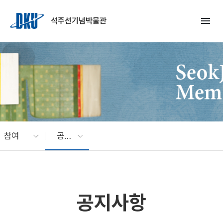
Skip to Main Content
menu
석주선기념박물관
참여
공지사항
공지사항