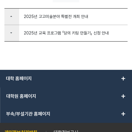
arrow_drop_up
2025년 고고미술분야 특별전 개최 안내
arrow_drop_down
2025년 교육 프로그램 「당의 키링 만들기」 신청 안내
add
대학 홈페이지
add
대학원 홈페이지
add
부속/부설기관 홈페이지