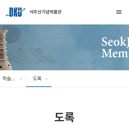
Skip to Main Content
menu
석주선기념박물관
학술연구
도록
도록