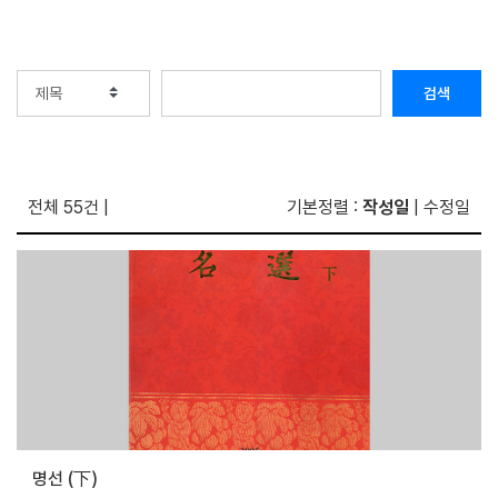
검색
전체 55건
|
기본정렬 :
작성일
|
수정일
명선 (下)