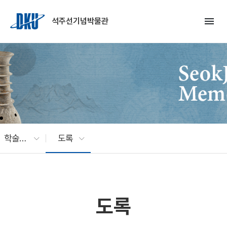
Skip to Main Content
menu
석주선기념박물관
학술연구
도록
도록