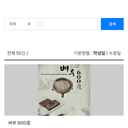
검색
전체 55건
|
기본정렬 :
작성일
|
수정일
벼루 600選